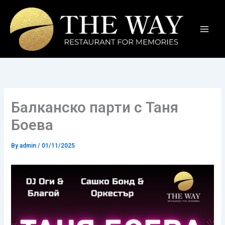
Skip
to
content
Балканско парти с Таня
Боева
By
admin
/
01/11/2025