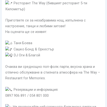
Ресторант The Way (бившият ресторант 5-ти
Километър)
Пригответе се за незабравима нощ, изпълнена с
настроение, танци и любими хитове!
На сцената ще се изявят:
Таня Боева
Сашко Бонд & Оркестър
DJ Оги & Благой
Очаква ви среднощно поп-фолк парти, вкусна храна и
отлично обслужване в стилната атмосфера на The Way –
Restaurant for Memories.
Резервации и информация:
0897 906 891 / 054 801 000
Не пропускайте най-горещото балканско парти на