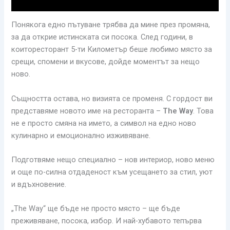
Понякога едно пътуване трябва да мине през промяна,
за да открие истинската си посока. След години, в
коиторесторант 5-ти Километър беше любимо място за
срещи, спомени и вкусове, дойде моментът за нещо
ново.
Същността остава, но визията се променя. С гордост ви
представяме новото име на ресторанта –
The Way
. Това
не е просто смяна на името, а символ на едно ново
кулинарно и емоционално изживяване.
Подготвяме нещо специално – нов интериор, ново меню
и още по-силна отдаденост към усещането за стил, уют
и вдъхновение.
„The Way“ ще бъде не просто място – ще бъде
преживяване, посока, избор. И най-хубавото тепърва