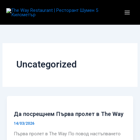
Skip
to
content
Uncategorized
Да посрещнем Първа пролет в The Way
14/03/2026
Първа пролет в The Way По повод настъпването