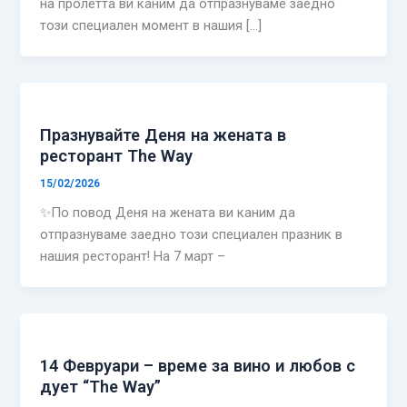
на пролетта ви каним да отпразнуваме заедно
този специален момент в нашия […]
Празнувайте Деня на жената в
ресторант The Way
15/02/2026
✨По повод Деня на жената ви каним да
отпразнуваме заедно този специален празник в
нашия ресторант! На 7 март –
14 Февруари – време за вино и любов с
дует “The Way”